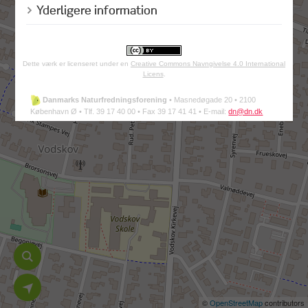
Yderligere information
Dette værk er licenseret under en
Creative Commons Navngivelse 4.0 International
Licens
.
Danmarks Naturfredningsforening
•
Masnedøgade 20 •
2100
København Ø •
Tlf. 39 17 40 00 •
Fax 39 17 41 41 •
E-mail:
dn@dn.dk
©
OpenStreetMap
contributors