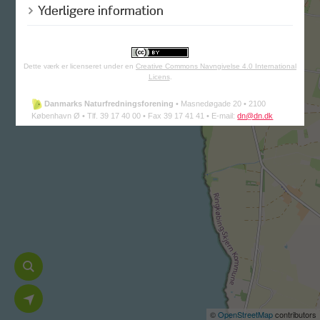
Yderligere information
Dette værk er licenseret under en
Creative Commons Navngivelse 4.0 International
Licens
.
Danmarks Naturfredningsforening
•
Masnedøgade 20 •
2100
København Ø •
Tlf. 39 17 40 00 •
Fax 39 17 41 41 •
E-mail:
dn@dn.dk
©
OpenStreetMap
contributors