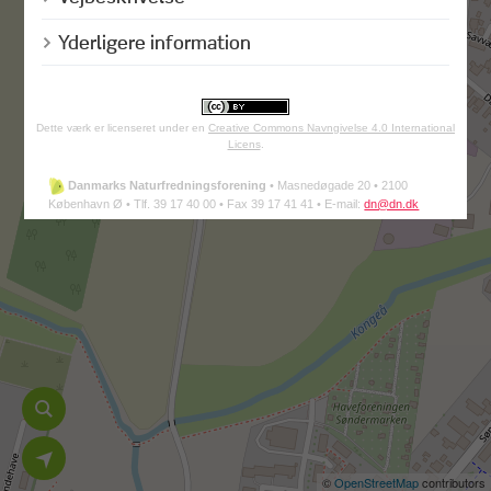
Yderligere information
Dette værk er licenseret under en
Creative Commons Navngivelse 4.0 International
Licens
.
Danmarks Naturfredningsforening
•
Masnedøgade 20 •
2100
København Ø •
Tlf. 39 17 40 00 •
Fax 39 17 41 41 •
E-mail:
dn@dn.dk
©
OpenStreetMap
contributors