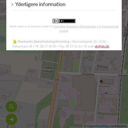
Yderligere information
Dette værk er licenseret under en
Creative Commons Navngivelse 4.0 International
Licens
.
Danmarks Naturfredningsforening
•
Masnedøgade 20 •
2100
København Ø •
Tlf. 39 17 40 00 •
Fax 39 17 41 41 •
E-mail:
dn@dn.dk
©
OpenStreetMap
contributors