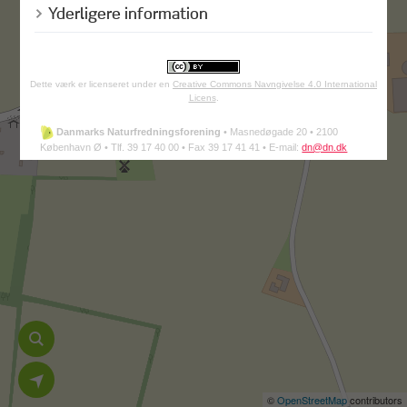
Yderligere information
Dette værk er licenseret under en
Creative Commons Navngivelse 4.0 International
Licens
.
Danmarks Naturfredningsforening
•
Masnedøgade 20 •
2100
København Ø •
Tlf. 39 17 40 00 •
Fax 39 17 41 41 •
E-mail:
dn@dn.dk
©
OpenStreetMap
contributors