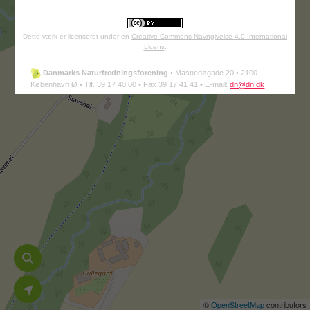
Dette værk er licenseret under en
Creative Commons Navngivelse 4.0 International
Licens
.
Danmarks Naturfredningsforening
•
Masnedøgade 20 •
2100
København Ø •
Tlf. 39 17 40 00 •
Fax 39 17 41 41 •
E-mail:
dn@dn.dk
©
OpenStreetMap
contributors