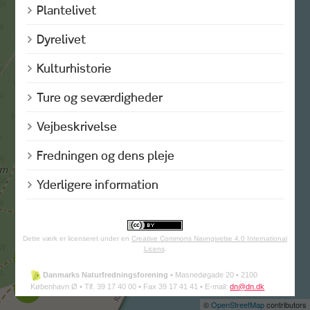
Plantelivet
Dyrelivet
Kulturhistorie
Ture og seværdigheder
Vejbeskrivelse
Fredningen og dens pleje
Yderligere information
Dette værk er licenseret under en
Creative Commons Navngivelse 4.0 International
Licens
.
Danmarks Naturfredningsforening
•
Masnedøgade 20 •
2100
København Ø •
Tlf. 39 17 40 00 •
Fax 39 17 41 41 •
E-mail:
dn@dn.dk
©
OpenStreetMap
contributors