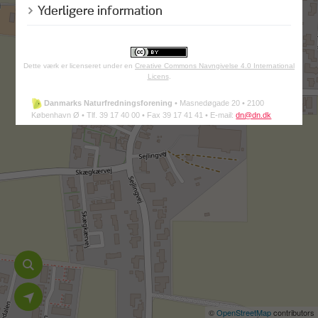
Yderligere information
Dette værk er licenseret under en
Creative Commons Navngivelse 4.0 International
Licens
.
Danmarks Naturfredningsforening
•
Masnedøgade 20 •
2100
København Ø •
Tlf. 39 17 40 00 •
Fax 39 17 41 41 •
E-mail:
dn@dn.dk
©
OpenStreetMap
contributors