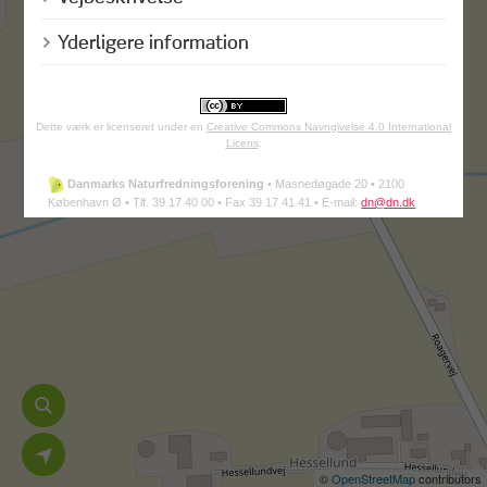
Yderligere information
Dette værk er licenseret under en
Creative Commons Navngivelse 4.0 International
Licens
.
Danmarks Naturfredningsforening
•
Masnedøgade 20 •
2100
København Ø •
Tlf. 39 17 40 00 •
Fax 39 17 41 41 •
E-mail:
dn@dn.dk
©
OpenStreetMap
contributors