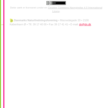
Dette værk er licenseret under en
Creative Commons Navngivelse 4.0 International
Licens
.
Danmarks Naturfredningsforening
•
Masnedøgade 20 •
2100
København Ø •
Tlf. 39 17 40 00 •
Fax 39 17 41 41 •
E-mail:
dn@dn.dk