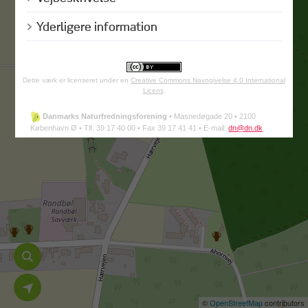
Yderligere information
Dette værk er licenseret under en
Creative Commons Navngivelse 4.0 International
Licens
.
Danmarks Naturfredningsforening
•
Masnedøgade 20 •
2100
København Ø •
Tlf. 39 17 40 00 •
Fax 39 17 41 41 •
E-mail:
dn@dn.dk
©
OpenStreetMap
contributors