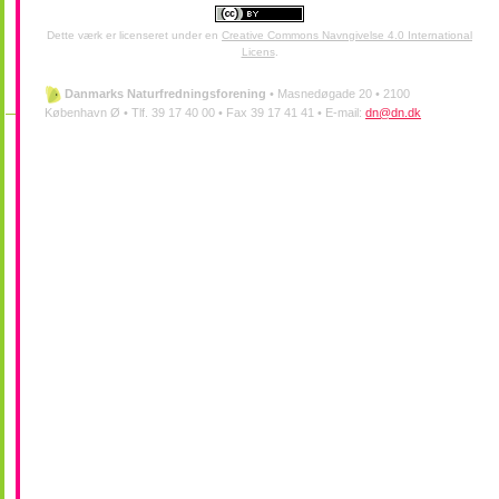
Dette værk er licenseret under en
Creative Commons Navngivelse 4.0 International
Licens
.
Danmarks Naturfredningsforening
•
Masnedøgade 20 •
2100
København Ø •
Tlf. 39 17 40 00 •
Fax 39 17 41 41 •
E-mail:
dn@dn.dk