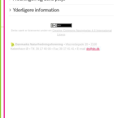
Yderligere information
Dette værk er licenseret under en
Creative Commons Navngivelse 4.0 International
Licens
.
Danmarks Naturfredningsforening
•
Masnedøgade 20 •
2100
København Ø •
Tlf. 39 17 40 00 •
Fax 39 17 41 41 •
E-mail:
dn@dn.dk