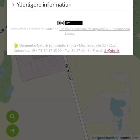
Yderligere information
Dette værk er licenseret under en
Creative Commons Navngivelse 4.0 International
Licens
.
Danmarks Naturfredningsforening
•
Masnedøgade 20 •
2100
København Ø •
Tlf. 39 17 40 00 •
Fax 39 17 41 41 •
E-mail:
dn@dn.dk
©
OpenStreetMap
contributors