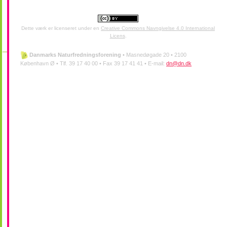
Dette værk er licenseret under en
Creative Commons Navngivelse 4.0 International
Licens
.
Danmarks Naturfredningsforening
•
Masnedøgade 20 •
2100
København Ø •
Tlf. 39 17 40 00 •
Fax 39 17 41 41 •
E-mail:
dn@dn.dk