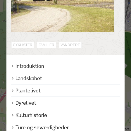
CYKLISTER
FAMILIER
VANDRERE
Introduktion
Landskabet
Plantelivet
Dyrelivet
Kulturhistorie
Ture og seværdigheder
©
OpenStreetMap
contributors