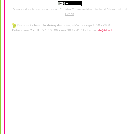
Dette værk er licenseret under en
Creative Commons Navngivelse 4.0 International
Licens
.
Danmarks Naturfredningsforening
•
Masnedøgade 20 •
2100
København Ø •
Tlf. 39 17 40 00 •
Fax 39 17 41 41 •
E-mail:
dn@dn.dk