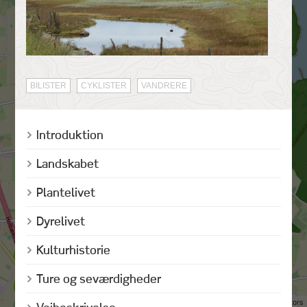
BILISTER
CYKLISTER
VANDRERE
Introduktion
Landskabet
Plantelivet
Dyrelivet
Kulturhistorie
Ture og seværdigheder
©
OpenStreetMap
contributors