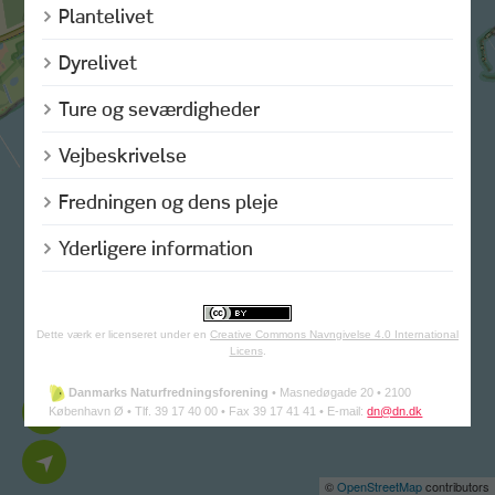
Plantelivet
Dyrelivet
Ture og seværdigheder
Vejbeskrivelse
Fredningen og dens pleje
Yderligere information
Dette værk er licenseret under en
Creative Commons Navngivelse 4.0 International
Licens
.
Danmarks Naturfredningsforening
•
Masnedøgade 20 •
2100
København Ø •
Tlf. 39 17 40 00 •
Fax 39 17 41 41 •
E-mail:
dn@dn.dk
©
OpenStreetMap
contributors