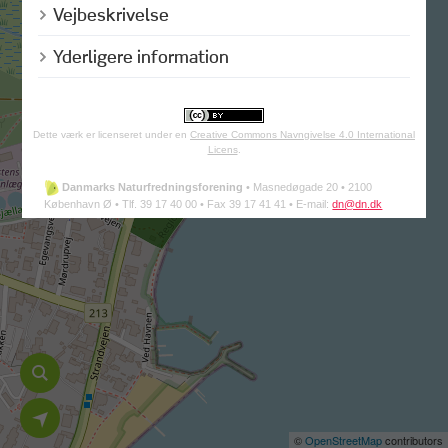
Vejbeskrivelse
Yderligere information
Dette værk er licenseret under en
Creative Commons Navngivelse 4.0 International
Licens
.
Danmarks Naturfredningsforening
•
Masnedøgade 20 •
2100
København Ø •
Tlf. 39 17 40 00 •
Fax 39 17 41 41 •
E-mail:
dn@dn.dk
©
OpenStreetMap
contributors