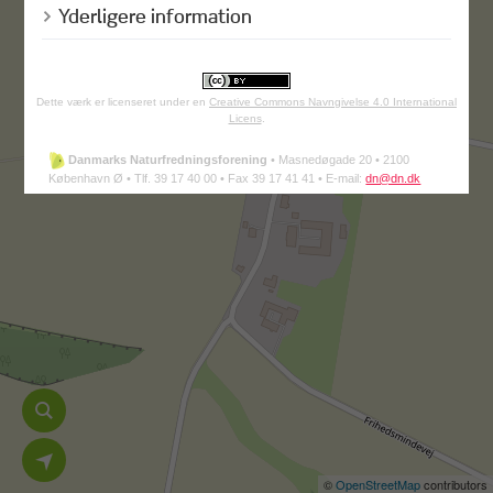
Yderligere information
Dette værk er licenseret under en
Creative Commons Navngivelse 4.0 International
Licens
.
Danmarks Naturfredningsforening
•
Masnedøgade 20 •
2100
København Ø •
Tlf. 39 17 40 00 •
Fax 39 17 41 41 •
E-mail:
dn@dn.dk
©
OpenStreetMap
contributors