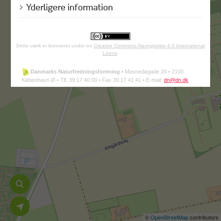
Yderligere information
Dette værk er licenseret under en
Creative Commons Navngivelse 4.0 International
Licens
.
Danmarks Naturfredningsforening
•
Masnedøgade 20 •
2100
København Ø •
Tlf. 39 17 40 00 •
Fax 39 17 41 41 •
E-mail:
dn@dn.dk
©
OpenStreetMap
contributors