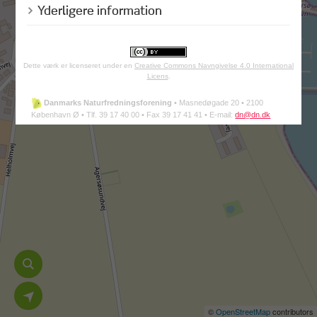
Yderligere information
Dette værk er licenseret under en
Creative Commons Navngivelse 4.0 International
Licens
.
Danmarks Naturfredningsforening
•
Masnedøgade 20 •
2100
København Ø •
Tlf. 39 17 40 00 •
Fax 39 17 41 41 •
E-mail:
dn@dn.dk
©
OpenStreetMap
contributors